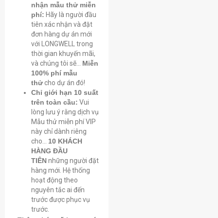
nhận mẫu thử miễn
phí:
Hãy là người đầu
tiên xác nhận và đặt
đơn hàng dự án mới
với LONGWELL trong
thời gian khuyến mãi,
và chúng tôi sẽ...
Miễn
100% phí mẫu
thử
cho dự án đó!
Chỉ giới hạn 10 suất
trên toàn cầu:
Vui
lòng lưu ý rằng dịch vụ
Mẫu thử miễn phí VIP
này chỉ dành riêng
cho...
10 KHÁCH
HÀNG ĐẦU
TIÊN
những người đặt
Họ tên
hàng mới. Hệ thống
hoạt động theo
nguyên tắc ai đến
Email
trước được phục vụ
trước.