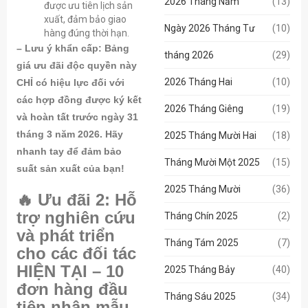
2026 Tháng Năm
(13)
được ưu tiên lịch sản
xuất, đảm bảo giao
Ngày 2026 Tháng Tư
(10)
hàng đúng thời hạn.
– Lưu ý khẩn cấp: Bảng
tháng 2026
(29)
giá ưu đãi độc quyền này
2026 Tháng Hai
(10)
CHỈ có hiệu lực đối với
các hợp đồng được ký kết
2026 Tháng Giêng
(19)
và hoàn tất trước ngày 31
tháng 3 năm 2026. Hãy
2025 Tháng Mười Hai
(18)
nhanh tay để đảm bảo
Tháng Mười Một 2025
(15)
suất sản xuất của bạn!
2025 Tháng Mười
(36)
🔥 Ưu đãi 2: Hỗ
trợ nghiên cứu
Tháng Chín 2025
(2)
và phát triển
Tháng Tám 2025
(7)
cho các đối tác
HIỆN TẠI – 10
2025 Tháng Bảy
(40)
đơn hàng đầu
Tháng Sáu 2025
(34)
tiên nhận mẫu