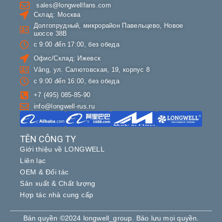
sales@longwellfans.com
Склад: Москва
Долгопрудный, микрорайон Павельцево, Новое
шоссе 38B
с 9:00 đến 17:00, без обеда
Офис/Склад: Ижевск
Vâng, ул. Салютовская, 19, корпус 8
с 9:00 đến 16:00, без обеда
+7 (495) 085-85-90
info@longwell-rus.ru
TÊN CÔNG TY
Giới thiệu về LONGWELL
Liên lạc
OEM & Đối tác
Sản xuất & Chất lượng
Hợp tác nhà cung cấp
Bản quyền ©2024 longwell_group. Bảo lưu mọi quyền.