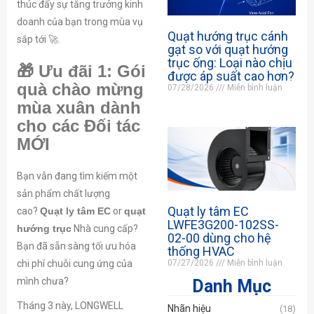
thúc đẩy sự tăng trưởng kinh
doanh của bạn trong mùa vụ
Quạt hướng trục cánh
sắp tới 🚀.
gạt so với quạt hướng
trục ống: Loại nào chịu
🎁 Ưu đãi 1: Gói
được áp suất cao hơn?
quà chào mừng
07/28/2026
Miễn bình luận
mùa xuân dành
cho các Đối tác
MỚI
Bạn vẫn đang tìm kiếm một
sản phẩm chất lượng
Quạt ly tâm EC
cao?
Quạt ly tâm EC
or
quạt
LWFE3G200-102SS-
hướng trục
Nhà cung cấp?
02-00 dùng cho hệ
Bạn đã sẵn sàng tối ưu hóa
thống HVAC
07/27/2026
Miễn bình luận
chi phí chuỗi cung ứng của
mình chưa?
Danh Mục
Tháng 3 này, LONGWELL
Nhãn hiệu
(18)