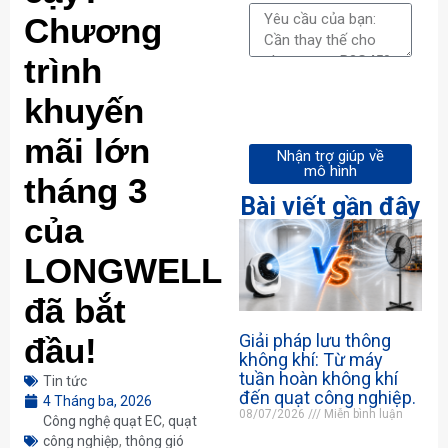
Chương
trình
khuyến
mãi lớn
Nhận trợ giúp về
mô hình
tháng 3
Bài viết gần đây
của
LONGWELL
đã bắt
Giải pháp lưu thông
đầu!
không khí: Từ máy
tuần hoàn không khí
Tin tức
đến quạt công nghiệp.
4 Tháng ba, 2026
08/07/2026
Miễn bình luận
Công nghệ quạt EC
,
quạt
công nghiệp
,
thông gió