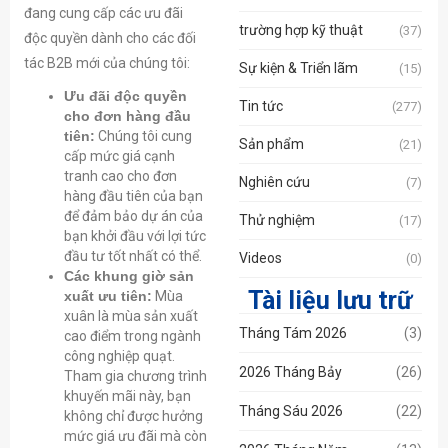
đang cung cấp các ưu đãi
trường hợp kỹ thuật
(37)
độc quyền dành cho các đối
tác B2B mới của chúng tôi:
Sự kiện & Triển lãm
(15)
Ưu đãi độc quyền
Tin tức
(277)
cho đơn hàng đầu
tiên:
Chúng tôi cung
Sản phẩm
(21)
cấp mức giá cạnh
tranh cao cho đơn
Nghiên cứu
(7)
hàng đầu tiên của bạn
để đảm bảo dự án của
Thử nghiệm
(17)
bạn khởi đầu với lợi tức
đầu tư tốt nhất có thể.
Videos
(0)
Các khung giờ sản
Tài liệu lưu trữ
xuất ưu tiên:
Mùa
xuân là mùa sản xuất
Tháng Tám 2026
(3)
cao điểm trong ngành
công nghiệp quạt.
2026 Tháng Bảy
(26)
Tham gia chương trình
khuyến mãi này, bạn
Tháng Sáu 2026
(22)
không chỉ được hưởng
mức giá ưu đãi mà còn