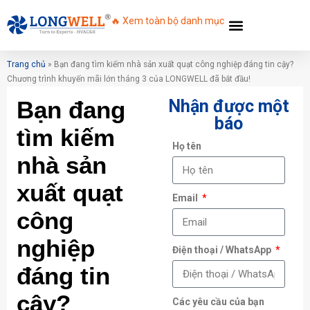
🔥 Xem toàn bộ danh mục
Trang chủ
»
Bạn đang tìm kiếm nhà sản xuất quạt công nghiệp đáng tin cậy?
Chương trình khuyến mãi lớn tháng 3 của LONGWELL đã bắt đầu!
Bạn đang
Nhận được một
báo
tìm kiếm
Họ tên
nhà sản
xuất quạt
Email
công
nghiệp
Điện thoại / WhatsApp
đáng tin
cậy?
Các yêu cầu của bạn