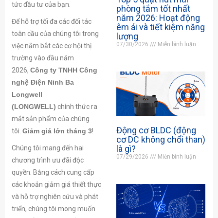
tức đầu tư của bạn.
phòng tắm tốt nhất
năm 2026: Hoạt động
Để hỗ trợ tối đa các đối tác
êm ái và tiết kiệm năng
toàn cầu của chúng tôi trong
lượng
07/30/2026
Miễn bình luận
việc nắm bắt các cơ hội thị
trường vào đầu năm
2026,
Công ty TNHH Công
nghệ Điện Ninh Ba
Longwell
(LONGWELL)
chính thức ra
mắt sản phẩm của chúng
Động cơ BLDC (động
tôi.
Giảm giá lớn tháng 3
!
cơ DC không chổi than)
là gì?
Chúng tôi mang đến hai
07/29/2026
Miễn bình luận
chương trình ưu đãi độc
quyền. Bằng cách cung cấp
các khoản giảm giá thiết thực
và hỗ trợ nghiên cứu và phát
triển, chúng tôi mong muốn