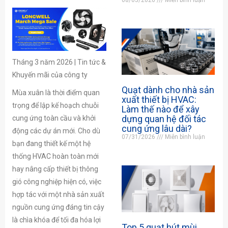
Tháng 3 năm 2026 | Tin tức &
Khuyến mãi của công ty
Quạt dành cho nhà sản
Mùa xuân là thời điểm quan
xuất thiết bị HVAC:
trọng để lập kế hoạch chuỗi
Làm thế nào để xây
dựng quan hệ đối tác
cung ứng toàn cầu và khởi
cung ứng lâu dài?
động các dự án mới. Cho dù
07/31/2026
Miễn bình luận
bạn đang thiết kế một hệ
thống HVAC hoàn toàn mới
hay nâng cấp thiết bị thông
gió công nghiệp hiện có, việc
hợp tác với một nhà sản xuất
nguồn cung ứng đáng tin cậy
là chìa khóa để tối đa hóa lợi
Top 5 quạt hút mùi