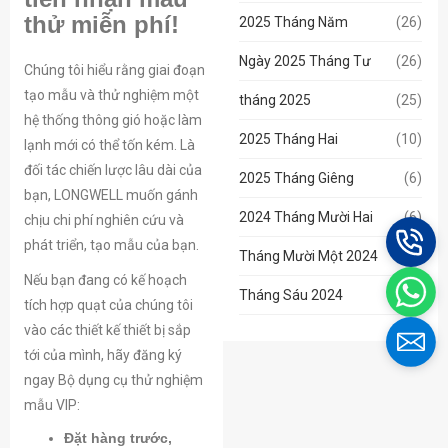
thử miễn phí!
2025 Tháng Năm
(26)
Ngày 2025 Tháng Tư
(26)
Chúng tôi hiểu rằng giai đoạn
tạo mẫu và thử nghiệm một
tháng 2025
(25)
hệ thống thông gió hoặc làm
2025 Tháng Hai
(10)
lạnh mới có thể tốn kém. Là
đối tác chiến lược lâu dài của
2025 Tháng Giêng
(6)
bạn, LONGWELL muốn gánh
2024 Tháng Mười Hai
(6)
chịu chi phí nghiên cứu và
phát triển, tạo mẫu của bạn.
Tháng Mười Một 2024
(6)
Nếu bạn đang có kế hoạch
Tháng Sáu 2024
(3)
tích hợp quạt của chúng tôi
vào các thiết kế thiết bị sắp
tới của mình, hãy đăng ký
ngay Bộ dụng cụ thử nghiệm
mẫu VIP:
Đặt hàng trước,