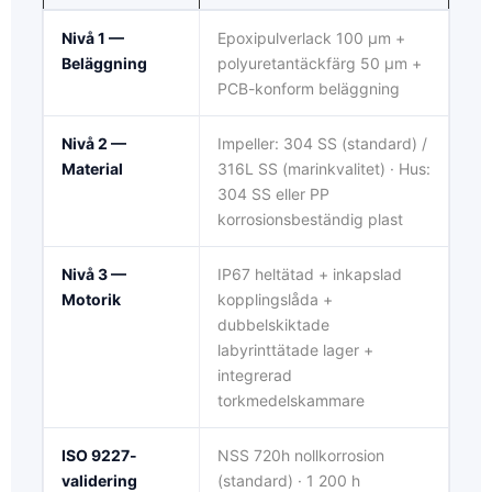
Nivå 1 —
Epoxipulverlack 100 μm +
Beläggning
polyuretantäckfärg 50 μm +
PCB-konform beläggning
Nivå 2 —
Impeller: 304 SS (standard) /
Material
316L SS (marinkvalitet) · Hus:
304 SS eller PP
korrosionsbeständig plast
Nivå 3 —
IP67 heltätad + inkapslad
Motorik
kopplingslåda +
dubbelskiktade
labyrinttätade lager +
integrerad
torkmedelskammare
ISO 9227-
NSS 720h nollkorrosion
validering
(standard) · 1 200 h