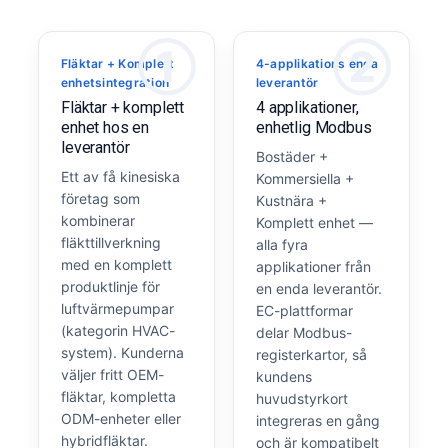
①
②
Fläktar + Komplett
4-applikations enda
enhetsintegration
leverantör
Fläktar + komplett
4 applikationer,
enhet hos en
enhetlig Modbus
leverantör
Bostäder +
Ett av få kinesiska
Kommersiella +
företag som
Kustnära +
kombinerar
Komplett enhet —
fläkttillverkning
alla fyra
med en komplett
applikationer från
produktlinje för
en enda leverantör.
luftvärmepumpar
EC-plattformar
(kategorin HVAC-
delar Modbus-
system). Kunderna
registerkartor, så
väljer fritt OEM-
kundens
fläktar, kompletta
huvudstyrkort
ODM-enheter eller
integreras en gång
hybridfläktar.
och är kompatibelt