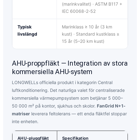
(marinkvalitet) · ASTM B117 +
IEC 60068-2-52
Typisk
Marinklass ≥ 10 år (3 km
livslängd
kust) · Standard kustklass ≥
15 år (5–20 km kust)
AHU-proppfläkt — Integration av stora
kommersiella AHU-system
LONGWELLs officiella produkt i kategorin Central
luftkonditionering. Det naturliga valet för centraliserade
kommersiella värmepumpsystem som betjänar 5 000–
50 000 m² på kontor, sjukhus och skolor.
FanGrid N+1-
matriser
leverera feltolerans — ett enda fläktfel stoppar
inte enheten.
AHU-pluggfläkt
Specifikation