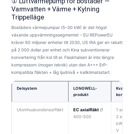
① Luftvärmepump för bostäder —
Varmvatten + Värme + Kylning
Trippelläge
Bostäders värmepumpar (5–30 kW) är det högst
växande uppvärmningssegmentet – EU REPowerEU
kräver 60 miljoner enheter till 2030, US IRA ger en rabatt
på 2 000 dollar per enhet och Kina subventionerar
konvertering från kol till el. Flaskhalsen är inte längre
kompressorn (mogen teknik) utan den A+++ ErP-
kompatibla fläkten + låg ljudnivå + kallklimatsstart.
Delsystem
LONGWELL-
Kvantitet
produkt
konfigura
Utomhuskondensorfläkt
EC axialfläkt
Ø
1 enhet 
400-500
2 enhete
kW), Mo
V