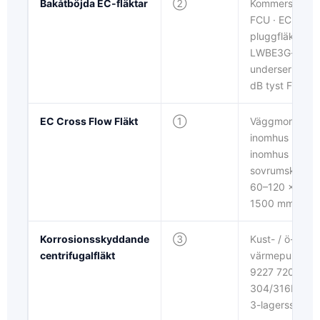
Bakåtböjda EC-fläktar
②
Kommersiell A
FCU · EC-
pluggfläktform
LWBE3G-
underserien · 
dB tyst FCU
EC Cross Flow Fläkt
①
Väggmonterin
inomhus + FC
inomhus · ≤ 28
sovrumsklassa
60–120 × 600
1500 mm
Korrosionsskyddande
③
Kust- / ö- / ke
centrifugalfläkt
värmepump · 
9227 720h NSS
304/316L SS ·
3-lagersskydd