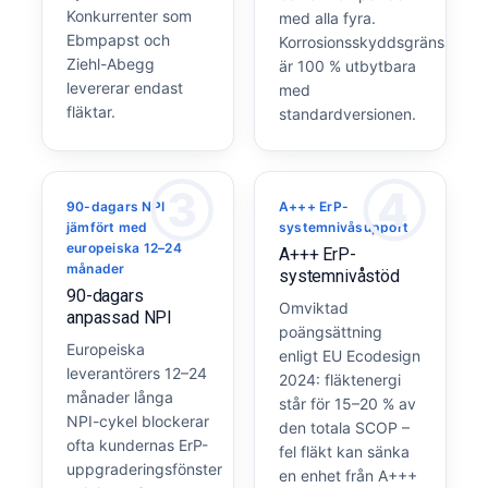
Konkurrenter som
med alla fyra.
Ebmpapst och
Korrosionsskyddsgränssnitte
Ziehl-Abegg
är 100 % utbytbara
levererar endast
med
fläktar.
standardversionen.
③
④
90-dagars NPI
A+++ ErP-
jämfört med
systemnivåsupport
europeiska 12–24
A+++ ErP-
månader
systemnivåstöd
90-dagars
Omviktad
anpassad NPI
poängsättning
Europeiska
enligt EU Ecodesign
leverantörers 12–24
2024: fläktenergi
månader långa
står för 15–20 % av
NPI-cykel blockerar
den totala SCOP –
ofta kundernas ErP-
fel fläkt kan sänka
uppgraderingsfönster
en enhet från A+++