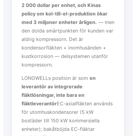
2 000 dollar per enhet, och Kinas
policy om kol-till-el-produktion ökar
med 3 miljoner enheter årligen.
— men
den dolda smärtpunkten för kunden var
aldrig kompressorn. Det är
kondensorfläkten + inomhusänden +
kustkorrosion — delsystemen utanför
kompressorn.
LONGWELLs position är som
en
leverantör av integrerade
fläktlösningar, inte bara en
fläktleverantör
EC-axialfläkten används
för utomhuskondensorer (5 kW
bostäder till 150 kW kommersiella
enheter); bakåtböjda EC-fläktar