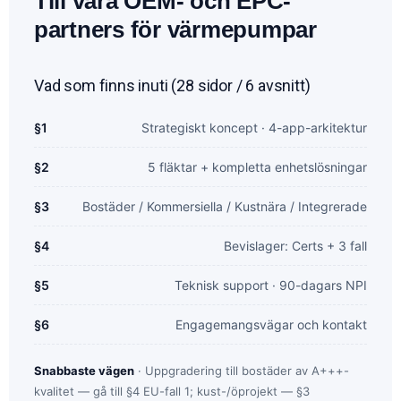
Till våra OEM- och EPC-
partners för värmepumpar
Vad som finns inuti (28 sidor / 6 avsnitt)
§1
Strategiskt koncept · 4-app-arkitektur
§2
5 fläktar + kompletta enhetslösningar
§3
Bostäder / Kommersiella / Kustnära / Integrerade
§4
Bevislager: Certs + 3 fall
§5
Teknisk support · 90-dagars NPI
§6
Engagemangsvägar och kontakt
Snabbaste vägen
· Uppgradering till bostäder av A+++-
kvalitet — gå till §4 EU-fall 1; kust-/öprojekt — §3