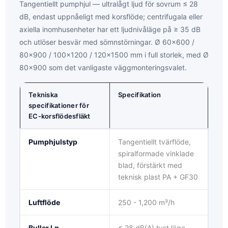
Tangentiellt pumphjul — ultralågt ljud för sovrum ≤ 28
dB, endast uppnåeligt med korsflöde; centrifugala eller
axiella inomhusenheter har ett ljudnivåläge på ≥ 35 dB
och utlöser besvär med sömnstörningar. Ø 60×600 /
80×900 / 100×1200 / 120×1500 mm i full storlek, med Ø
80×900 som det vanligaste väggmonteringsvalet.
Tekniska
Specifikation
specifikationer för
EC-korsflödesfläkt
Pumphjulstyp
Tangentiellt tvärflöde,
spiralformade vinklade
blad, förstärkt med
teknisk plast PA + GF30
Luftflöde
250 - 1,200 m³/h
Buller Lp
≤ 28 dB(A) tyst läge