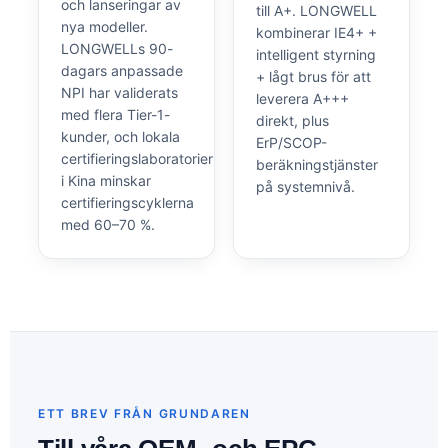
och lanseringar av
till A+. LONGWELL
nya modeller.
kombinerar IE4+ +
LONGWELLs 90-
intelligent styrning
dagars anpassade
+ lågt brus för att
NPI har validerats
leverera A+++
med flera Tier-1-
direkt, plus
kunder, och lokala
ErP/SCOP-
certifieringslaboratorier
beräkningstjänster
i Kina minskar
på systemnivå.
certifieringscyklerna
med 60–70 %.
ETT BREV FRÅN GRUNDAREN