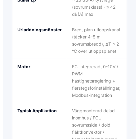
(sovrumsklass) · ≤ 42
dB(A) max
Urladdningsmönster
Bred, plan utloppskanal
(täcker 4–5 m
sovrumsbredd), ΔT ≤ 2
°C över utloppsplanet
Motor
EC-integrerad, 0-10V /
PWM
hastighetsreglering +
flerstegsförinställningar,
Namn
Modbus-integration
Typisk Applikation
Väggmonterad delad
E-post
inomhus / FCU
sovrumssida / dold
fläktkonvektor /
Telefon / WhatsApp