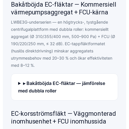
Bakåtböjda EC-fläktar — Kommersiell
värmepumpsaggregat + FCU-kärna
LWBE3G-underserien — en högtrycks-, tystgående
centrifugalplattform med dubbla roller: kommersiellt
aggregat (Ø 310/355/400 mm, 500–900 Pa) + FCU (Ø
190/220/250 mm, ≤ 32 dB). EC-tappfläktformatet
(huslös direktdrivning) minskar aggregatets
utrymmesbehov med 20–30 % och ökar effektiviteten
med 8–12 %.
▸ Bakåtböjda EC-fläktar — jämförelse
med dubbla roller
EC-korsströmsfläkt — Väggmonterad
inomhusenhet + FCU inomhussida