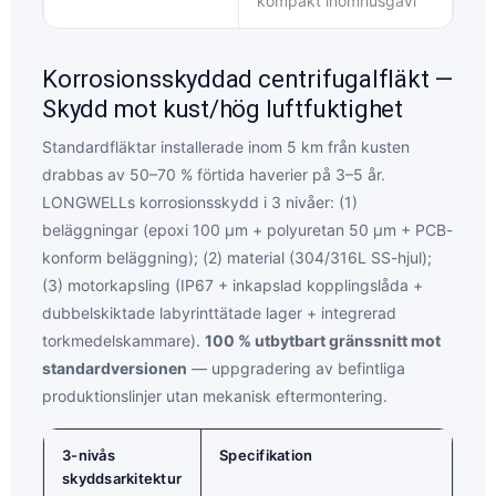
kompakt inomhusgavl
Korrosionsskyddad centrifugalfläkt —
Dina krav
Skydd mot kust/hög luftfuktighet
Standardfläktar installerade inom 5 km från kusten
drabbas av 50–70 % förtida haverier på 3–5 år.
LONGWELLs korrosionsskydd i 3 nivåer: (1)
beläggningar (epoxi 100 μm + polyuretan 50 μm + PCB-
konform beläggning); (2) material (304/316L SS-hjul);
(3) motorkapsling (IP67 + inkapslad kopplingslåda +
Få modellhjälp
dubbelskiktade labyrinttätade lager + integrerad
torkmedelskammare).
100 % utbytbart gränssnitt mot
standardversionen
— uppgradering av befintliga
produktionslinjer utan mekanisk eftermontering.
3-nivås
Specifikation
skyddsarkitektur