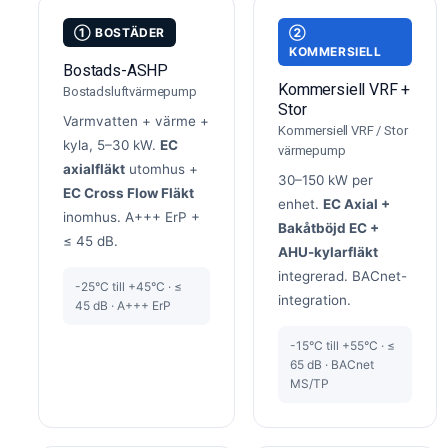
① BOSTÄDER
②
KOMMERSIELL
Bostads-ASHP
Kommersiell VRF +
Bostadsluftvärmepump
Stor
Varmvatten + värme +
Kommersiell VRF / Stor
kyla, 5–30 kW.
EC
värmepump
axialfläkt
utomhus +
30–150 kW per
EC Cross Flow Fläkt
enhet.
EC Axial +
inomhus. A+++ ErP +
Bakåtböjd EC +
≤ 45 dB.
AHU-kylarfläkt
integrerad. BACnet-
-25°C till +45°C · ≤
integration.
45 dB · A+++ ErP
-15°C till +55°C · ≤
65 dB · BACnet
MS/TP