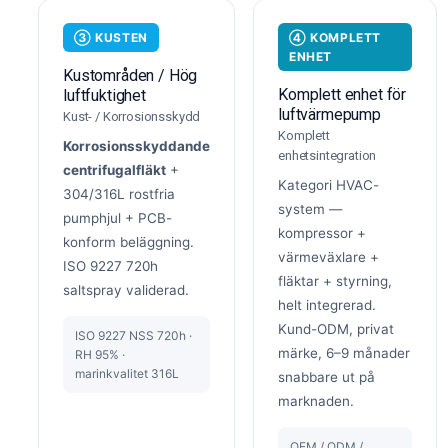
③ KUSTEN
④ KOMPLETT
ENHET
Kustområden / Hög
Komplett enhet för
luftfuktighet
luftvärmepump
Kust- / Korrosionsskydd
Komplett
Korrosionsskyddande
enhetsintegration
centrifugalfläkt
+
Kategori HVAC-
304/316L rostfria
system —
pumphjul + PCB-
kompressor +
konform beläggning.
värmeväxlare +
ISO 9227 720h
fläktar + styrning,
saltspray validerad.
helt integrerad.
Kund-ODM, privat
ISO 9227 NSS 720h ·
märke, 6–9 månader
RH 95% ·
marinkvalitet 316L
snabbare ut på
marknaden.
OEM / ODM /