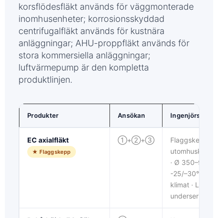
korsflödesfläkt används för väggmonterade
inomhusenheter; korrosionsskyddad
centrifugalfläkt används för kustnära
anläggningar; AHU-proppfläkt används för
stora kommersiella anläggningar;
luftvärmepump är den kompletta
produktlinjen.
Produkter
Ansökan
Ingenjörsroll
EC axialfläkt
①+②+③
Flaggskepp fö
utomhuskonde
★ Flaggskepp
· Ø 350–910 m
-25/–30°C kall
klimat · LWAE
underserien