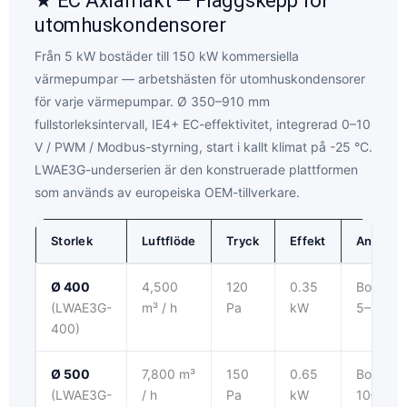
★ EC Axialfläkt — Flaggskepp för
utomhuskondensorer
Från 5 kW bostäder till 150 kW kommersiella
värmepumpar — arbetshästen för utomhuskondensorer
för varje värmepumpar. Ø 350–910 mm
fullstorleksintervall, IE4+ EC-effektivitet, integrerad 0–10
V / PWM / Modbus-styrning, start i kallt klimat på -25 °C.
LWAE3G-underserien är den konstruerade plattformen
som används av europeiska OEM-tillverkare.
Storlek
Luftflöde
Tryck
Effekt
Ansökan
Ø 400
4,500
120
0.35
Bostads
(LWAE3G-
m³ / h
Pa
kW
5–8 kW
400)
Ø 500
7,800 m³
150
0.65
Bostads
(LWAE3G-
/ h
Pa
kW
10–15 k