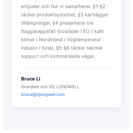
erbjuder och hur vi samarbetar. §1-§2
täcker produktsystemet, §3 kartlägger
tillämpningar, §4 presenterar tre
flaggskeppsfall (bostäder i EU / kallt
klimat i Nordirland / högtemperatur
industri i Kina), §5-§6 täcker teknisk
support och kommersiella vägar.
Bruce Li
Grundare och VD, LONGWELL ·
bruce@zjlongwell.com