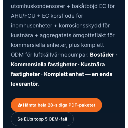
utomhuskondensorer + bakåtböjd EC för
AHU/FCU + EC korsflöde för
inomhusenheter + korrosionsskydd för
kustnära + aggregatets örngottsfläkt för
kommersiella enheter, plus komplett
ODM för luftkällvärmepumpar.
Bostäder ·
Kommersiella fastigheter · Kustnära
fastigheter · Komplett enhet — en enda
leverantör.
📥 Hämta hela 28-sidiga PDF-paketet
Se EU:s topp 5 OEM-fall