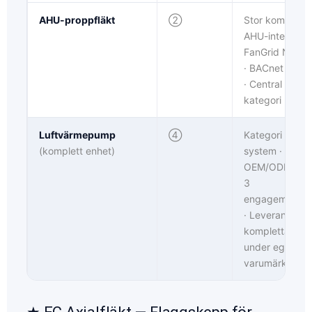
AHU-proppfläkt
②
Stor kommersie
AHU-integratio
FanGrid N+1-m
· BACnet + Mo
· Central AC-
kategori
Luftvärmepump
④
Kategori HVAC
(komplett enhet)
system ·
OEM/ODM/Hyb
3
engagemangsl
· Leverans av
kompletta enh
under eget
varumärke