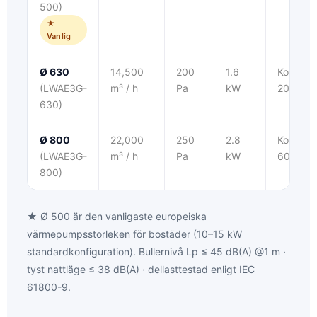
500)
★
Vanlig
Ø 630
14,500
200
1.6
Kommersi
(LWAE3G-
m³ / h
Pa
kW
20–40 
630)
Ø 800
22,000
250
2.8
Kommersi
(LWAE3G-
m³ / h
Pa
kW
60–100
800)
★ Ø 500 är den vanligaste europeiska
värmepumpsstorleken för bostäder (10–15 kW
standardkonfiguration). Bullernivå Lp ≤ 45 dB(A) @1 m ·
tyst nattläge ≤ 38 dB(A) · dellasttestad enligt IEC
61800-9.