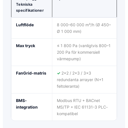
Tekniska
specifikationer
Luftflöde
8 000–60 000 m³/h (Ø 450–
Ø 1 000 mm)
Max tryck
≤ 1 800 Pa (vanligtvis 800–1
200 Pa för kommersiell
värmepump)
FanGrid-matris
✓
2x2 / 2x3 / 3x3
redundanta arrayer (N+1
feltoleranta)
BMS-
Modbus RTU + BACnet
integration
MS/TP + IEC 61131-3 PLC-
kompatibel