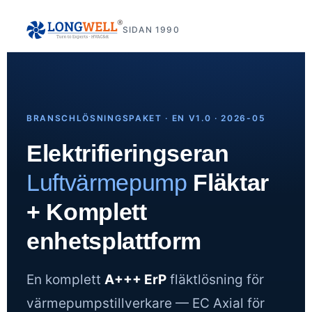
SIDAN 1990
BRANSCHLÖSNINGSPAKET · EN V1.0 · 2026-05
Elektrifieringseran
Luftvärmepump
Fläktar
+ Komplett
enhetsplattform
En komplett
A+++ ErP
fläktlösning för
värmepumpstillverkare — EC Axial för