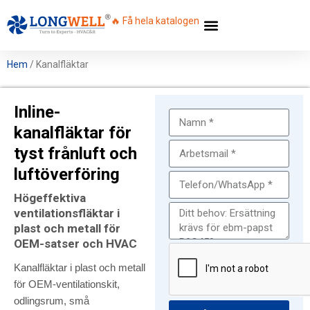
🔥 Få hela katalogen
Hem
/ Kanalfläktar
Inline-
kanalfläktar för
tyst frånluft och
luftöverföring
Högeffektiva
ventilationsfläktar i
plast och metall för
OEM-satser och HVAC
Kanalfläktar i plast och metall
för OEM-ventilationskit,
odlingsrum, små