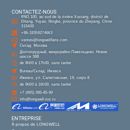
CONTACTEZ-NOUS
#NO.100, au sud de la rivière Xuxiang, district de
Ditang, Yuyao, Ningbo, province du Zhejiang, Chine
315400
+86-18358274663
ventes@longwellfans.com
Склад: Москва
Obtenez de l'aide pour votre modèle
Долгопрудный, микрорайон Павельцево, Новое
шоссе 38В
de 9h00 à 17h00, sans tarder
Bureau/Склад: Ижевск
Ижевск, ул. Салютовская, 19, corps 8
de 9h00 à 16h00, sans tarder
+7 (495) 085-85-90
info@longwell-rus.ru
ENTREPRISE
À propos de LONGWELL