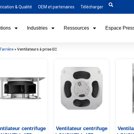
rication & Qualité
OEM et partenaires
Télécharger
tions
Industries
Ressources
Espace Pres
'arrière
»
Ventilateurs à prise EC
ntilateur centrifuge
Ventilateur centrifuge
Ventil