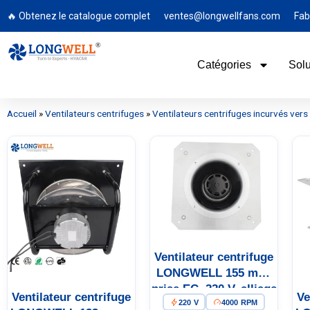
🔥 Obtenez le catalogue complet
ventes@longwellfans.com
Fab
Catégories
Solu
Accueil
»
Ventilateurs centrifuges
»
Ventilateurs centrifuges incurvés vers l
Ventilateur centrifuge
LONGWELL 155 mm,
prise EC, 220 V, alliage
Ventilateur centrifuge
Ve
220 V
4000 RPM
d'aluminium, pour