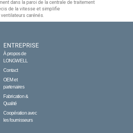
ement dans la paroi de la centrale de traitement
écis de la vitesse et simplifie
ventilateurs carénés.
ENTREPRISE
À propos de
LONGWELL
Contact
OEM et
partenaires
Fabrication &
Qualité
Coopération avec
les fournisseurs