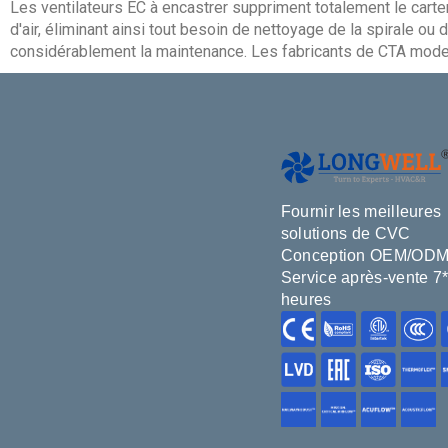
Les ventilateurs EC à encastrer suppriment totalement le carter 
d'air, éliminant ainsi tout besoin de nettoyage de la spirale ou 
considérablement la maintenance. Les fabricants de CTA modern
Fournir les meilleures
solutions de CVC
Conception OEM/OD
Service après-vente 7
heures