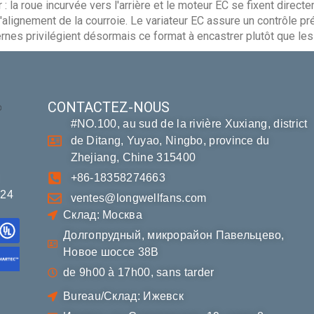
: la roue incurvée vers l'arrière et le moteur EC se fixent direct
d'alignement de la courroie. Le variateur EC assure un contrôle pr
es privilégient désormais ce format à encastrer plutôt que les 
CONTACTEZ-NOUS
#NO.100, au sud de la rivière Xuxiang, district
de Ditang, Yuyao, Ningbo, province du
Zhejiang, Chine 315400
+86-18358274663
M
*24
ventes@longwellfans.com
Склад: Москва
Долгопрудный, микрорайон Павельцево,
Новое шоссе 38В
de 9h00 à 17h00, sans tarder
Bureau/Склад: Ижевск