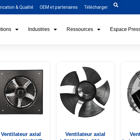
rication & Qualité
OEM et partenaires
Télécharger
tions
Industries
Ressources
Espace Pres
Ventilateur axial
Ventilateur axial
Vent