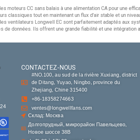
s moteurs CC sans balais à une alimentation CA pour une efficacit
s classiques tout en maintenant un flux d'air stable et un niveau
, les ventilateurs Longwell EC sont parfaitement adaptés aux sys
res de données. Ils offrent une grande fiabilité et une intégrati
CONTACTEZ-NOUS
#NO.100, au sud de la rivière Xuxiang, district
de Ditang, Yuyao, Ningbo, province du
Zhejiang, Chine 315400
+86-18358274663
M
*24
ventes@longwellfans.com
Склад: Москва
Долгопрудный, микрорайон Павельцево,
Новое шоссе 38В