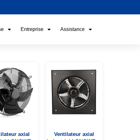
se
Entreprise
Assistance
Nom
Email
Téléphone / WhatsApp
Vos besoins
ilateur axial
Ventilateur axial