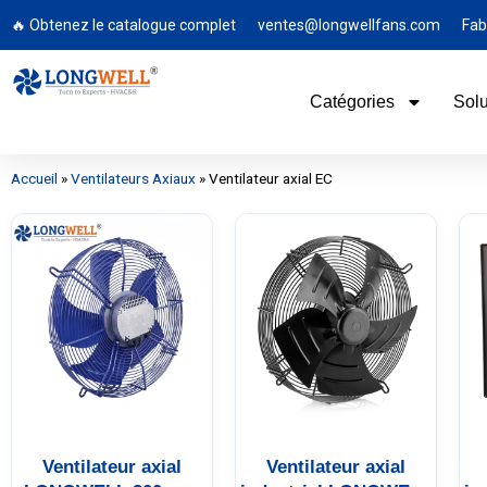
🔥 Obtenez le catalogue complet
ventes@longwellfans.com
Fab
Catégories
Solu
Accueil
»
Ventilateurs Axiaux
»
Ventilateur axial EC
Ventilateur axial
Ventilateur axial