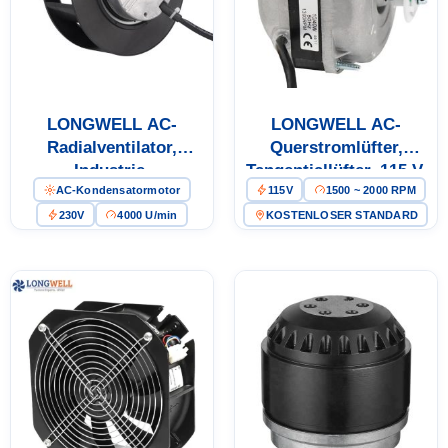
LONGWELL AC-
LONGWELL AC-
Radialventilator,
Querstromlüfter,
Industrie-
Tangentiallüfter, 115 V,
AC-Kondensatormotor
115V
1500 ~ 2000 RPM
Radialventilator, 230 V,
für Kühlhäuser und Öfen
für Lüftungsanlagen,
230V
4000 U/min
KOSTENLOSER STANDARD
Gebläsekonvektoren,
Rechenzentrumskühlung
– LWFA-140