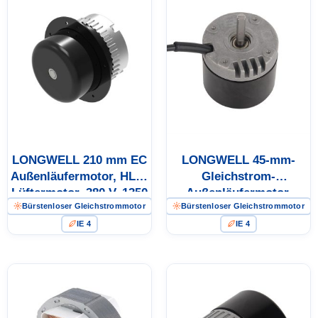
LONGWELL 210 mm EC
LONGWELL 45-mm-
Außenläufermotor, HLK-
Gleichstrom-
Lüftermotor, 380 V, 1350
Außenläufermotor,
Bürstenloser Gleichstrommotor
Bürstenloser Gleichstrommotor
W – LW-ECM138T-01
Lüftermotor für Heizung,
Lüftung und
IE 4
IE 4
Klimatechnik, 50 W –
LW-DCM061M-01