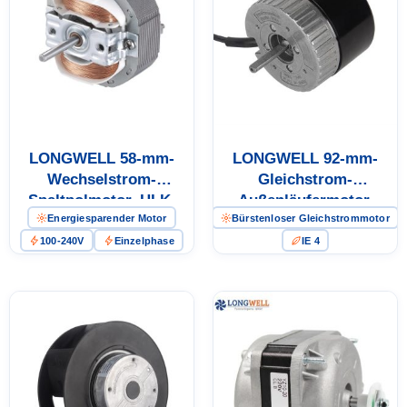
LONGWELL 58-mm-
LONGWELL 92-mm-
Wechselstrom-
Gleichstrom-
Spaltpolmotor, HLK-
Außenläufermotor,
Energiesparender Motor
Bürstenloser Gleichstrommotor
Lüftermotor, 240 V
Lüftermotor für Heizung,
Lüftung und
100-240V
Einzelphase
IE 4
Klimaanlage, 200 W –
LW-DCM092H-01