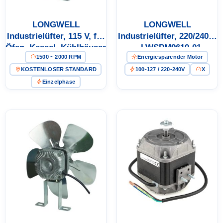
E-Mail
LONGWELL
LONGWELL
Industrielüfter, 115 V, für
Industrielüfter, 220/240 V
Öfen, Kessel, Kühlhäuser
– LWSPM9619-01
Telefon / WhatsApp
1500 ~ 2000 RPM
Energiesparender Motor
KOSTENLOSER STANDARD
100-127 / 220-240V
X
Einzelphase
Deine Anforderungen
Modellhilfe anfordern