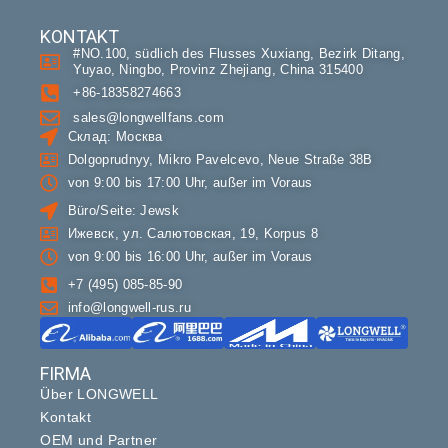
KONTAKT
#NO.100, südlich des Flusses Xuxiang, Bezirk Ditang,
Yuyao, Ningbo, Provinz Zhejiang, China 315400
+86-18358274663
sales@longwellfans.com
Склад: Москва
Dolgoprudnyy, Mikro Pavelcevo, Neue Straße 38В
von 9:00 bis 17:00 Uhr, außer im Voraus
Büro/Seite: Jewsk
Ижевск, ул. Салютовская, 19, Korpus 8
von 9:00 bis 16:00 Uhr, außer im Voraus
+7 (495) 085-85-90
info@longwell-rus.ru
FIRMA
Über LONGWELL
Kontakt
OEM und Partner