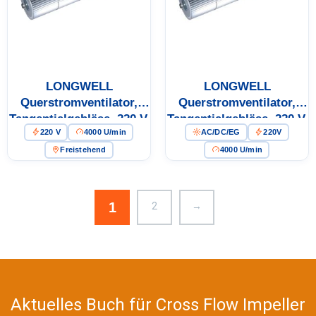
Modellhilfe anfordern
LONGWELL
LONGWELL
Querstromventilator,
Querstromventilator,
Tangentialgebläse, 220 V,
Tangentialgebläse, 220 V,
220 V
4000 U/min
AC/DC/EG
220V
Aluminiumlegierung, für
Aluminiumlegierung, für
Luftschleier,
Luftschleier,
Freistehend
4000 U/min
Lüftungsanlagen,
Lüftungsanlagen,
Gebläse
Gebläse
1
2
→
Aktuelles Buch für Cross Flow Impeller