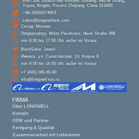
#NO.100, südlich des Flusses Xuxiang, Bezirk Ditang,
Yuyao, Ningbo, Provinz Zhejiang, China 315400
+86-18358274663
sales@longwellfans.com
Склад: Москва
Dolgoprudnyy, Mikro Pavelcevo, Neue Straße 38В
von 9:00 bis 17:00 Uhr, außer im Voraus
Büro/Seite: Jewsk
Ижевск, ул. Салютовская, 19, Korpus 8
von 9:00 bis 16:00 Uhr, außer im Voraus
+7 (495) 085-85-90
info@longwell-rus.ru
FIRMA
Über LONGWELL
Kontakt
OEM und Partner
Fertigung & Qualität
Zusammenarbeit mit Lieferanten