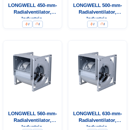
LONGWELL 450-mm-
LONGWELL 500-mm-
Radialventilator,
Radialventilator,
Industrie-
Industrie-
/
/
/
/
Radialventilator
Radialventilator
LONGWELL 560-mm-
LONGWELL 630-mm-
Radialventilator,
Radialventilator,
Industrie-
Industrie-