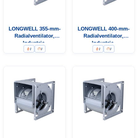
LONGWELL 355-mm-
LONGWELL 400-mm-
Radialventilator,
Radialventilator,
Industrie-
Industrie-
/
/
/
/
Radialventilator
Radialventilator, 400 V