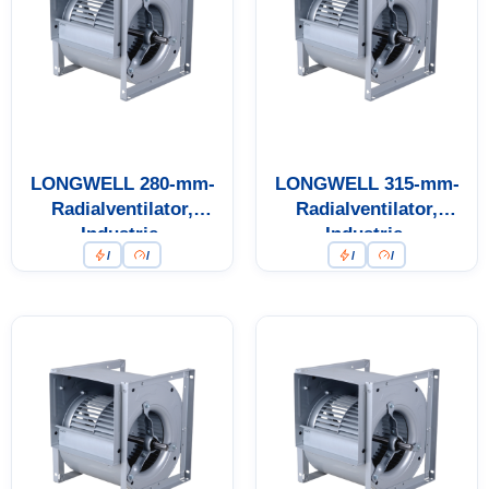
LONGWELL 280-mm-
LONGWELL 315-mm-
Radialventilator,
Radialventilator,
Industrie-
Industrie-
/
/
/
/
Radialventilator
Radialventilator