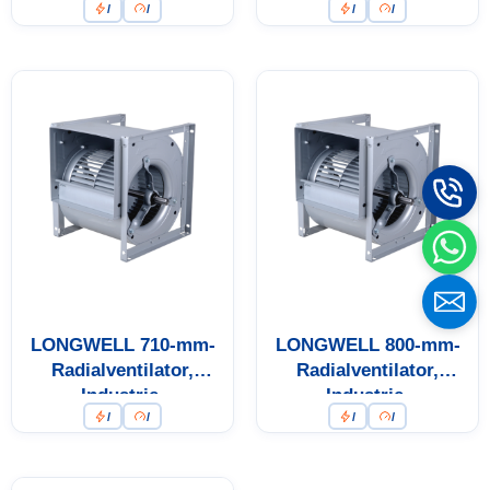
/
/
/
/
Radialventilator
Radialventilator
LONGWELL 710-mm-
LONGWELL 800-mm-
Radialventilator,
Radialventilator,
Industrie-
Industrie-
/
/
/
/
Radialventilator
Radialventilator