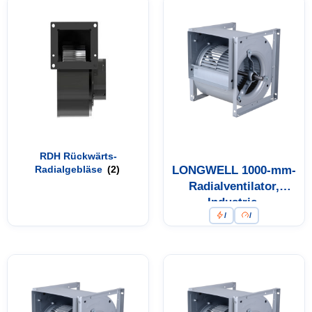
RDH Rückwärts-
Radialgebläse
(2)
LONGWELL 1000-mm-
Radialventilator,
Industrie-
/
/
Radialventilator