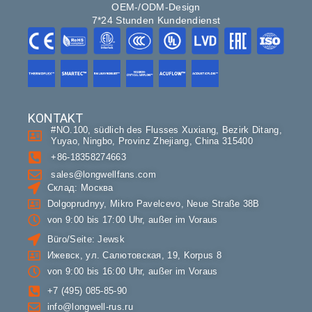
OEM-/ODM-Design
7*24 Stunden Kundendienst
KONTAKT
#NO.100, südlich des Flusses Xuxiang, Bezirk Ditang,
Yuyao, Ningbo, Provinz Zhejiang, China 315400
+86-18358274663
sales@longwellfans.com
Склад: Москва
Dolgoprudnyy, Mikro Pavelcevo, Neue Straße 38В
von 9:00 bis 17:00 Uhr, außer im Voraus
Büro/Seite: Jewsk
Ижевск, ул. Салютовская, 19, Korpus 8
von 9:00 bis 16:00 Uhr, außer im Voraus
+7 (495) 085-85-90
info@longwell-rus.ru