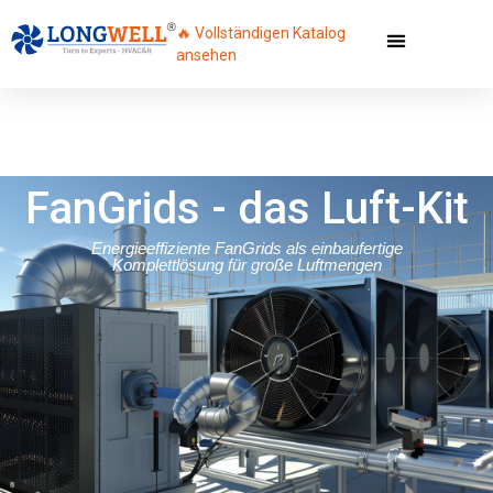
🔥 Vollständigen Katalog
ansehen
FanGrids - das Luft-Kit
Energieeffiziente FanGrids als einbaufertige
Komplettlösung für große Luftmengen