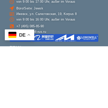
von 9:00 bis 17:00 Uhr, außer im Voraus
Büro/Seite: Jewsk
Ижевск, ул. Салютовская, 19, Korpus 8
von 9:00 bis 16:00 Uhr, außer im Voraus
+7 (495) 085-85-90
info@longwell-rus.ru
DE
FIRMA
Über LONGWELL
Kontakt
OEM und Partner
Fertigung & Qualität
Zusammenarbeit mit Lieferanten
Copyright ©2024 longwell_group. Alle Rechte vorbehalten.