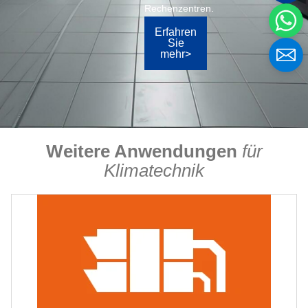
Rechenzentren.
Erfahren
Sie
mehr>
Weitere Anwendungen
für
Klimatechnik
Name