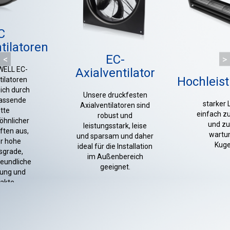
C
tilatoren
EC-
<
>
WELL EC-
Axialventilator
Hochleist
tilatoren
ich durch
Unsere druckfesten
assende
starker 
Axialventilatoren sind
tte
einfach zu
robust und
hnlicher
und zu
leistungsstark, leise
ften aus,
wartu
und sparsam und daher
r hohe
Kuge
ideal für die Installation
sgrade,
im Außenbereich
eundliche
geeignet.
ung und
akte
ungen.